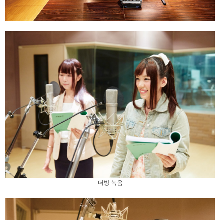
더빙 녹음