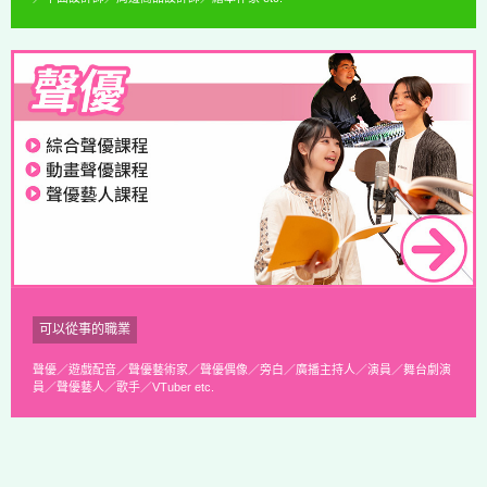
可以從事的職業
聲優／遊戲配音／聲優藝術家／聲優偶像／旁白／廣播主持人／演員／舞台劇演
員／聲優藝人／歌手／VTuber etc.